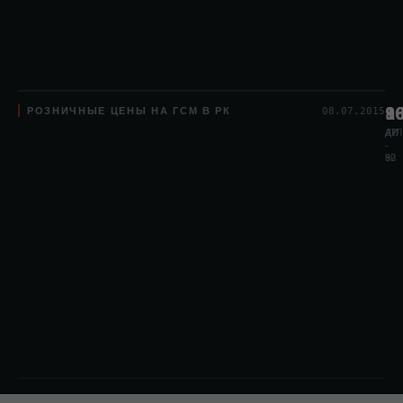
РОЗНИЧНЫЕ ЦЕНЫ НА ГСМ В РК
8
1
9
08.07.2015
АИ
АИ
ДТЛ
-
-
80
92