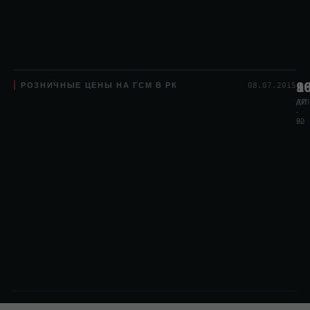
РОЗНИЧНЫЕ ЦЕНЫ НА ГСМ В РК
8
1
9
08.07.2015
АИ
АИ
ДТЛ
-
-
80
92