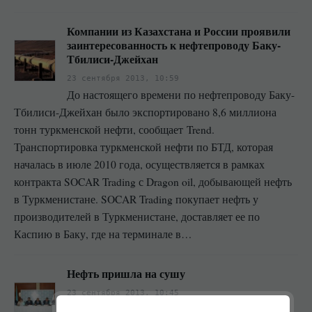
Компании из Казахстана и России проявили
заинтересованность к нефтепроводу Баку-
Тбилиси-Джейхан
23 сентября 2013, 10:59
До настоящего времени по нефтепроводу Баку-
Тбилиси-Джейхан было экспортировано 8,6 миллиона
тонн туркменской нефти, сообщает Trend.
Транспортировка туркменской нефти по БТД, которая
началась в июле 2010 года, осуществляется в рамках
контракта SOCAR Trading с Dragon oil, добывающей нефть
в Туркменистане. SOCAR Trading покупает нефть у
производителей в Туркменистане, доставляет ее по
Каспию в Баку, где на терминале в…
Нефть пришла на сушу
23 сентября 2013, 10:45
18 сентября в Атырау оператор Северо-