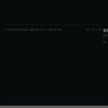
РОЗНИЧНЫЕ ЦЕНЫ НА ГСМ В РК
8
1
9
08.07.2015
АИ
АИ
ДТЛ
-
-
80
92