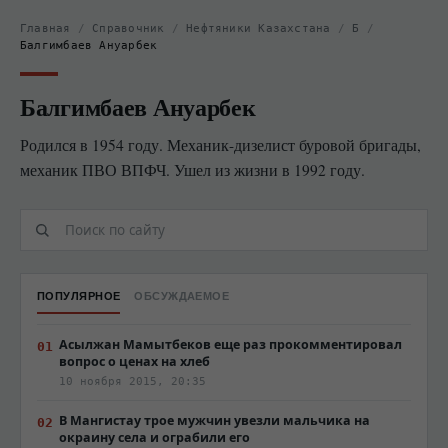
Главная
/
Справочник
/
Нефтяники Казахстана
/
Б
/
Балгимбаев Ануарбек
Балгимбаев Ануарбек
Родился в 1954 году. Механик-дизелист буровой бригады,
механик ПВО ВПФЧ. Ушел из жизни в 1992 году.
ПОПУЛЯРНОЕ
ОБСУЖДАЕМОЕ
Асылжан Мамытбеков еще раз прокомментировал
вопрос о ценах на хлеб
10 ноября 2015, 20:35
В Мангистау трое мужчин увезли мальчика на
окраину села и ограбили его