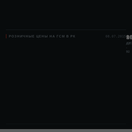
РОЗНИЧНЫЕ ЦЕНЫ НА ГСМ В РК
8
1
9
08.07.2015
АИ
АИ
ДТЛ
-
-
80
92