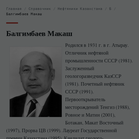
Главная
/
Справочник
/
Нефтяники Казахстана
/
Б
/
Балгимбаев Макаш
Балгимбаев Макаш
Родился в 1931 г. в г. Атырау.
Отличник нефтяной
промышленности СССР (1981).
Заслуженный
геологоразведчик КазССР
(1981). Почетный нефтяник
СССР (1991).
Первооткрыватель
месторождений Тенгиз (1988),
Ровное и Матин (2001),
Ботакан, Макат Восточный
(1997), Прорва ЦВ (1999). Лауреат Государственной
премии Казахстана (1995). Кандидат геолого-