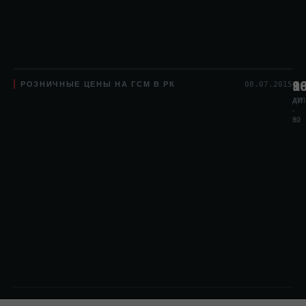
РОЗНИЧНЫЕ ЦЕНЫ НА ГСМ В РК
8
1
9
08.07.2015
АИ
АИ
ДТЛ
-
-
80
92