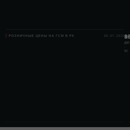
РОЗНИЧНЫЕ ЦЕНЫ НА ГСМ В РК
8
1
9
08.07.2015
АИ
АИ
ДТЛ
-
-
80
92