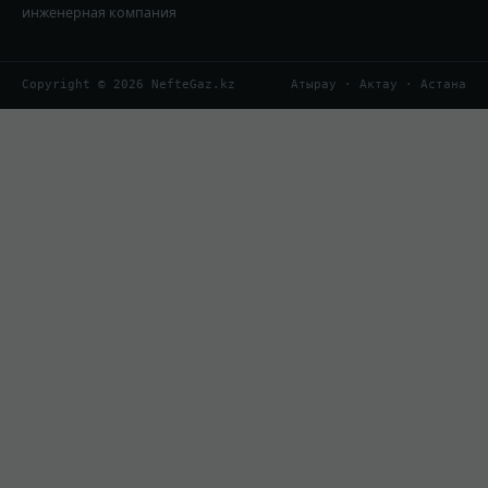
инженерная компания
Copyright © 2026 NefteGaz.kz
Атырау · Актау · Астана