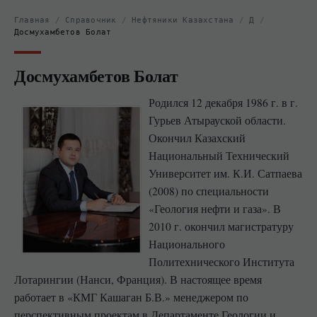
Главная
/
Справочник
/
Нефтяники Казахстана
/
Д
/
Досмухамбетов Болат
Досмухамбетов Болат
Родился 12 декабря 1986 г. в г.
Гурьев Атырауской области.
Окончил Казахский
Национальный Технический
Университет им. К.И. Сатпаева
(2008) по специальности
«Геология нефти и газа». В
2010 г. окончил магистратуру
Национального
Политехнического Института
Лотарингии (Нанси, Франция). В настоящее время
работает в «КМГ Кашаган Б.В.» менеджером по
перспективным проектам в Департаменте Геологии и