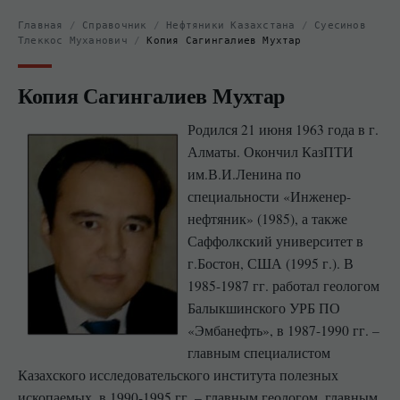
Главная
/
Справочник
/
Нефтяники Казахстана
/
Суесинов
Тлеккос Муханович
/
Копия Сагингалиев Мухтар
Копия Сагингалиев Мухтар
Родился 21 июня 1963 года в г.
Алматы. Окончил КазПТИ
им.В.И.Ленина по
специальности «Инженер-
нефтяник» (1985), а также
Саффолкский университет в
г.Бостон, США (1995 г.). В
1985-1987 гг. работал геологом
Балыкшинского УРБ ПО
«Эмбанефть», в 1987-1990 гг. –
главным специалистом
Казахского исследовательского института полезных
ископаемых, в 1990-1995 гг. – главным геологом, главным