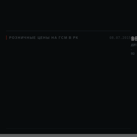
РОЗНИЧНЫЕ ЦЕНЫ НА ГСМ В РК
8
1
9
08.07.2015
АИ
АИ
ДТЛ
-
-
80
92