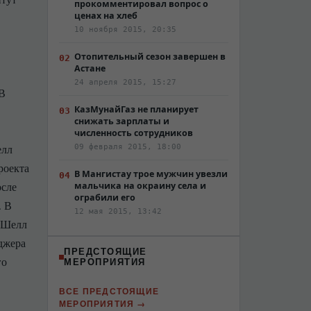
прокомментировал вопрос о
ценах на хлеб
10 ноября 2015, 20:35
Отопительный сезон завершен в
Астане
24 апреля 2015, 15:27
 В
КазМунайГаз не планирует
снижать зарплаты и
численность сотрудников
елл
09 февраля 2015, 18:00
роекта
В Мангистау трое мужчин увезли
осле
мальчика на окраину села и
ограбили его
. В
12 мая 2015, 13:42
 «Шелл
джера
ПРЕДСТОЯЩИЕ
го
МЕРОПРИЯТИЯ
ВСЕ ПРЕДСТОЯЩИЕ
МЕРОПРИЯТИЯ