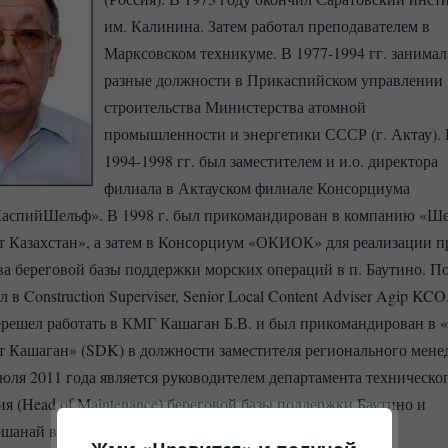
им. Калинина. Затем работал преподавателем в
Марксовском техникуме. В 1977-1994 гг. занимал
разные должности в Прикаспийском управлении
строительства Министерства атомной
промышленности и энергетики СССР (г. Актау).
1994-1998 гг. был заместителем и и.о. директора
филиала в Актауском филиале Консорциума
КаспийШельф». В 1998 г. был прикомандирован в компанию «Ш
 Казахстан», а затем в Консорциум «ОКИОК» для реализации п
ва береговой базы поддержки морских операций в п. Баутино. П
л в Construction Superviser, Senior Local Content Adviser Agip KCO
ерешел работать в КМГ Кашаган Б.В. и был прикомандирован в
 Кашаган» (SDK) в должности заместителя регионального мене
июля 2011 года является руководителем департамента техническо
я (Head of Maintenance) береговой базы поддержки Баутино и
ошанай в Agip KCO.