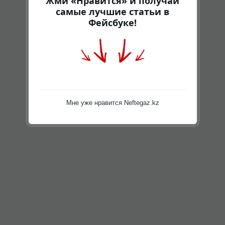
Жми «Нравится» и получай
самые лучшие статьи в
Фейсбуке!
Мне уже нравится Neftegaz.kz