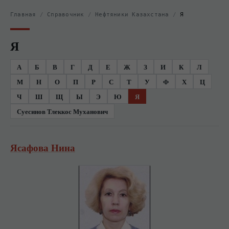
Главная
/
Справочник
/
Нефтяники Казахстана
/
Я
Я
А
Б
В
Г
Д
Е
Ж
З
И
К
Л
М
Н
О
П
Р
С
Т
У
Ф
Х
Ц
Ч
Ш
Щ
Ы
Э
Ю
Я
Суесинов Тлеккос Муханович
Ясафова Нина