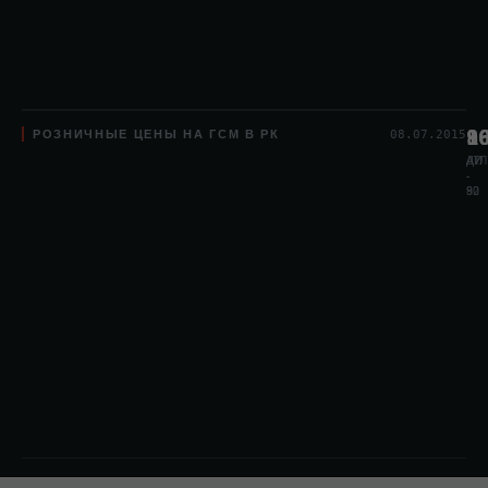
РОЗНИЧНЫЕ ЦЕНЫ НА ГСМ В РК
8
1
9
08.07.2015
АИ
АИ
ДТЛ
-
-
80
92