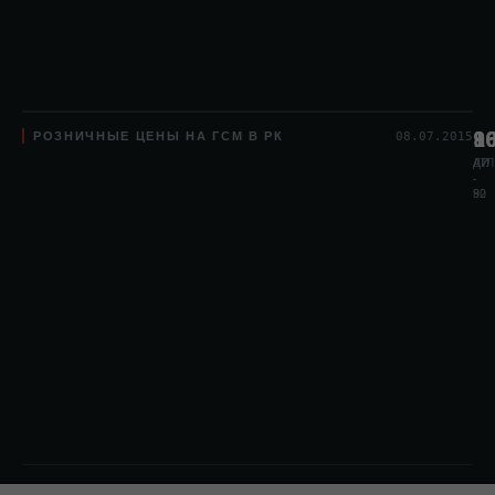
РОЗНИЧНЫЕ ЦЕНЫ НА ГСМ В РК
8
1
9
08.07.2015
АИ
АИ
ДТЛ
-
-
80
92