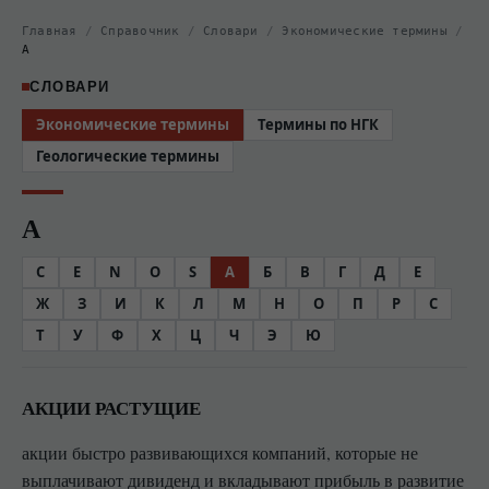
Главная
/
Справочник
/
Словари
/
Экономические термины
/
А
СЛОВАРИ
Экономические термины
Термины по НГК
Геологические термины
А
C
E
N
O
S
А
Б
В
Г
Д
Е
Ж
З
И
К
Л
М
Н
О
П
Р
С
Т
У
Ф
Х
Ц
Ч
Э
Ю
АКЦИИ РАСТУЩИЕ
акции быстро развивающихся компаний, которые не
выплачивают дивиденд и вкладывают прибыль в развитие