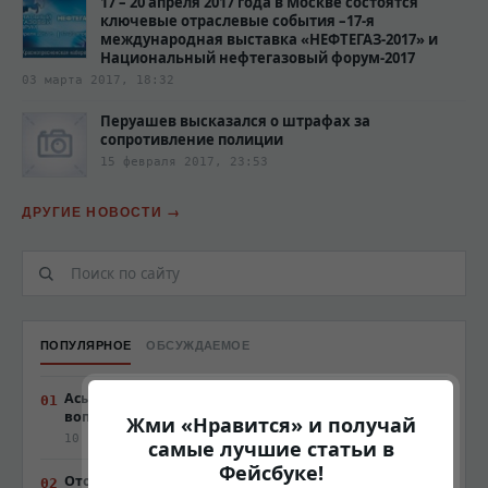
17 – 20 апреля 2017 года в Москве состоятся
ключевые отраслевые события –17-я
международная выставка «НЕФТЕГАЗ-2017» и
Национальный нефтегазовый форум-2017
03 марта 2017, 18:32
Перуашев высказался о штрафах за
сопротивление полиции‍
15 февраля 2017, 23:53
ДРУГИЕ НОВОСТИ
ПОПУЛЯРНОЕ
ОБСУЖДАЕМОЕ
Асылжан Мамытбеков еще раз прокомментировал
вопрос о ценах на хлеб
Жми «Нравится» и получай
10 ноября 2015, 20:35
самые лучшие статьи в
Фейсбуке!
Отопительный сезон завершен в Астане