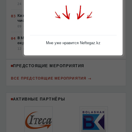
24 апреля 2015, 15:27
КазМунайГаз не планирует снижать зарплаты и
численность сотрудников
09 февраля 2015, 18:00
В Мангистау трое мужчин увезли мальчика на
окраину села и ограбили его
Мне уже нравится Neftegaz.kz
12 мая 2015, 13:42
ПРЕДСТОЯЩИЕ МЕРОПРИЯТИЯ
ВСЕ ПРЕДСТОЯЩИЕ МЕРОПРИЯТИЯ
АКТИВНЫЕ ПАРТНЁРЫ