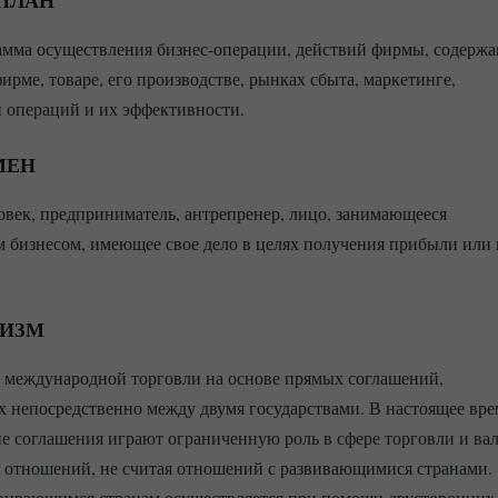
ПЛАН
амма осуществления бизнес-операции, действий фирмы, содерж
фирме, товаре, его производстве, рынках сбыта, маркетинге,
 операций и их эффективности.
МЕН
овек, предприниматель, антрепренер, лицо, занимающееся
 бизнесом, имеющее свое дело в целях получения прибыли или
РИЗМ
 международной торговли на основе прямых соглашений,
 непосредственно между двумя государствами. В настоящее вре
е соглашения играют ограниченную роль в сфере торговли и ва
отношений, не считая отношений с развивающимися странами.
вивающимся странам осуществляется при помощи двусторонних