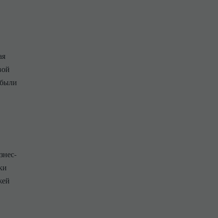
ая
вой
ибыли
знес-
ки
жей