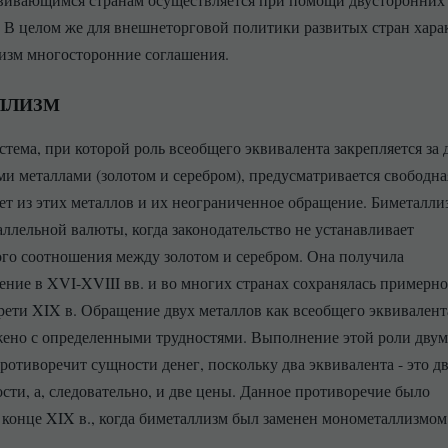
 В целом же для внешнеторговой политики развитых стран хара
изм многосторонние соглашения.
ЛЛИЗМ
стема, при которой роль всеобщего эквивалента закрепляется за 
и металлами (золотом и серебром), предусматривается свободна
ет из этих металлов и их неограниченное обращение. Биметаллиз
аллельной валюты, когда законодательство не устанавливает
го соотношения между золотом и серебром. Она получила
ение в XVI-XVIII вв. и во многих странах сохранялась примерно
рети XIX в. Обращение двух металлов как всеобщего эквивалент
ено с определенными трудностями. Выполнение этой роли двум
ротиворечит сущности денег, поскольку два эквивалента - это д
сти, а, следовательно, и две цены. Данное противоречие было
 конце XIX в., когда биметаллизм был заменен монометаллизмом