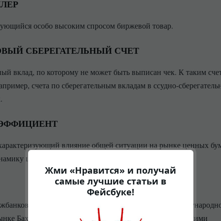
ЛЛЕР
зующийся особо высоким спросом биржевой товар.
ВЫЙ СБЕРЕГАТЕЛЬНЫЙ СЧЕТ
ный вклад, по которому не может быть выписан чек. К таким сче
например, счета по сберегательным вкладам в ссудно-сберегател
.
ОЭФФИЦИЕНТ
 характеризующий влияние общей ситуации на рынке ценных бум
намику цены отдельной ценной бумаги.
Жми «Нравится» и получай
самые лучшие статьи в
Фейсбуке!
ежбанковским депозитам в иностранной валюте на международн
нке Бахрейна. Устанавливается банками, осуществляющими