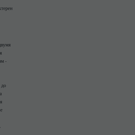
ктерен
двумя
я
м -
 до
а
я
ве
.