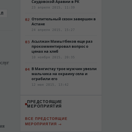
Саудовской Аравии в РК
23 апреля 2015, 11:39
Л
Отопительный сезон завершен в
Астане
24 апреля 2015, 15:27
Асылжан Мамытбеков еще раз
прокомментировал вопрос о
ценах на хлеб
10 ноября 2015, 20:35
услуг
В Мангистау трое мужчин увезли
мальчика на окраину села и
ограбили его
12 мая 2015, 13:42
ПРЕДСТОЯЩИЕ
МЕРОПРИЯТИЯ
ВСЕ ПРЕДСТОЯЩИЕ
МЕРОПРИЯТИЯ
ия