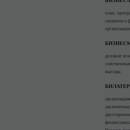
БИЗНЕС-
план, прогр
сведения о 
организации
БИЗНЕС
деловой чел
собственным
выгоды.
БИЛАТЕ
организация
заключенных
двусторонни
финансовых 
Помощь раз