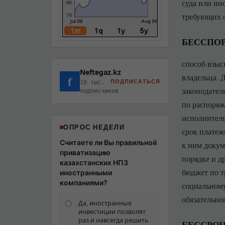
суда или ин
требующих о
БЕССПОР
способ взыс
Neftegaz.kz
владельца. 
f
ПОДПИСАТЬСЯ
10 тыс.
законодател
подписчиков
по распоряж
исполнитель
ОПРОС НЕДЕЛИ
срок платеж
Считаете ли Вы правильной
к ним докум
приватизацию
порядке и д
казахстанских НПЗ
бюджет по т
иностранными
компаниями?
социальному
обязательно
Да, иностранные
инвестиции позволят
раз и навсегда решить
БЕССРОЧ