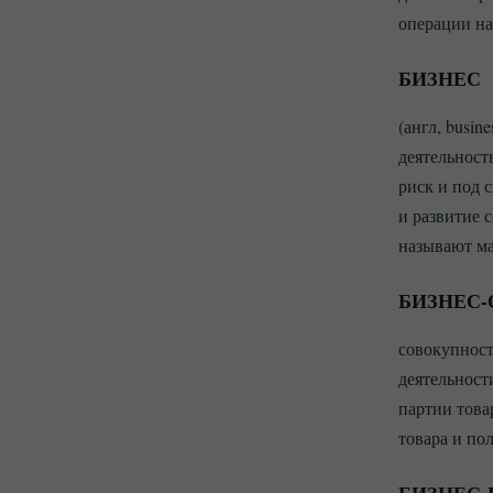
операции н
БИЗНЕС
(англ, busi
деятельност
риск и под 
и развитие 
называют м
БИЗНЕС-
совокупност
деятельност
партии това
товара и по