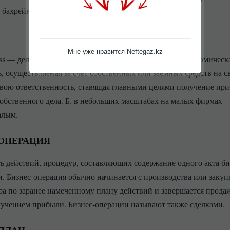
а бахрейнском денежном рынке «оффшор».
Мне уже нравится Neftegaz.kz
ness — дело, предпринимательство) — инициативная экономическ
ь, осуществляемая за счет собственных или заемных средств на с
свою ответственность, ставящая главными целями получение пр
собственного дела. Б. в небольших масштабах на малых фирмах
алым.
ОПЕРАЦИЯ
ь действий, процедур, составляющих содержание одного акта би
и. Бизнес-операция обычно начинается с производства или закуп
ра по заранее намеченному плану действий и завершается прода
лучением прибыли. Бизнес-операции называют также сделками.