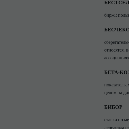
БЕСТСЕ
бирж.: поль
БЕСЧЕКО
сберегатель
относятся, 
ассоциациях
БЕТА-К
показатель,
целом на ди
БИБОР
ставка по м
денежном ры