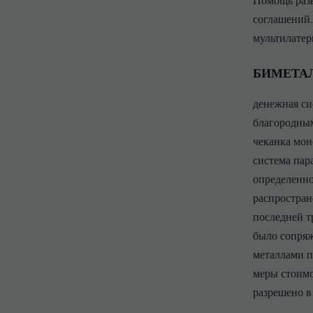
соглашений.
мультилатер
БИМЕТА
денежная си
благородным
чеканка мон
система пар
определенно
распростран
последней т
было сопряж
металлами п
меры стоимо
разрешено в