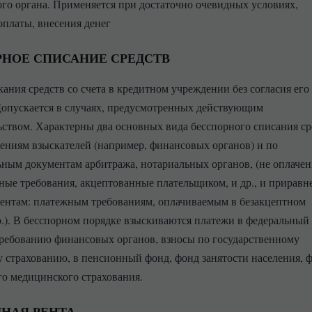
ого органа. Применяется при достаточно очевидных условиях,
платы, внесения денег
НОЕ СПИСАНИЕ СРЕДСТВ
кания средств со счета в кредитном учреждении без согласия его
Допускается в случаях, предусмотренных действующим
ьством. Характерны два основных вида бесспорного списания ср
ениям взыскателей (например, финансовых органов) и по
ным документам арбитража, нотариальных органов, (не оплачен
ные требования, акцептованные плательщиком, и др., и прирав
ентам: платежным требованиям, оплачиваемым в безакцептном
р.). В бесспорном порядке взыскиваются платежи в федеральный
ребованию финансовых органов, взносы по государственному
 страхованию, в пенсионный фонд, фонд занятости населения, 
го медицинского страхования.
НАЯ РЕНТА