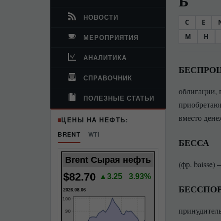
Б
НОВОСТИ
C
E
М
Н
МЕРОПРИЯТИЯ
АНАЛИТИКА
БЕСПРО
СПРАВОЧНИК
облигации, 
ПОЛЕЗНЫЕ СТАТЬИ
приобретающ
вместо дене
ЦЕНЫ НА НЕФТЬ:
BRENT
WTI
БЕССА
Brent Сырая нефть
(фр. baisse
$82.70
▲3.25
3.93%
БЕССПО
2026.08.06
принудитель