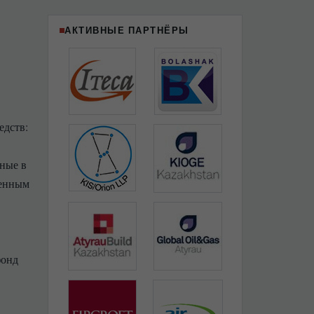
АКТИВНЫЕ ПАРТНЁРЫ
едств:
ные в
ненным
фонд