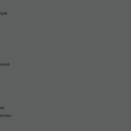
ащая
 иной
мя
лютно-