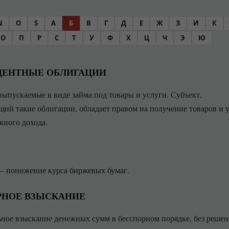
N
O
S
А
Б
В
Г
Д
Е
Ж
З
И
К
О
П
Р
С
Т
У
Ф
Х
Ц
Ч
Э
Ю
ЦЕНТНЫЕ ОБЛИГАЦИИ
выпускаемые в виде займа под товары и услуги. Субъект,
ий такие облигации, обладает правом на получение товаров и 
жного дохода.
) — понижение курса биржевых бумаг.
РНОЕ ВЗЫСКАНИЕ
ное взыскание денежных сумм в бесспорном порядке, без решен