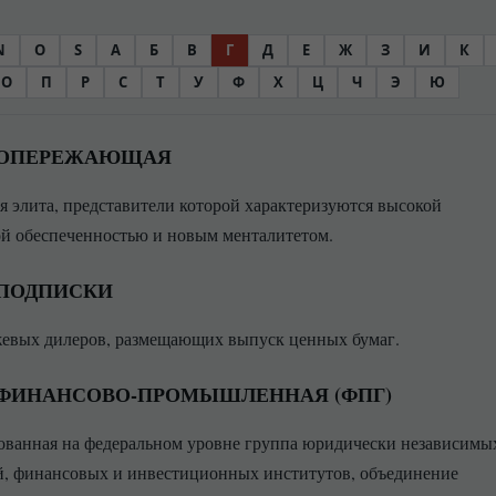
N
O
S
А
Б
В
Г
Д
Е
Ж
З
И
К
О
П
Р
С
Т
У
Ф
Х
Ц
Ч
Э
Ю
 ОПЕРЕЖАЮЩАЯ
я элита, представители которой характеризуются высокой
й обеспеченностью и новым менталитетом.
 ПОДПИСКИ
жевых дилеров, размещающих выпуск ценных бумаг.
 ФИНАНСОВО-ПРОМЫШЛЕННАЯ (ФПГ)
ованная на федеральном уровне группа юридически независимы
, финансовых и инвестиционных институтов, объединение