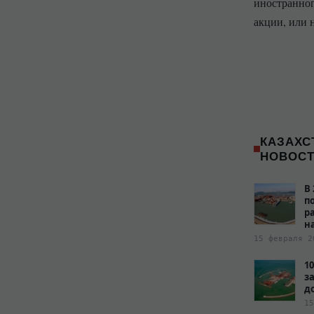
иностранног
акции, или 
КАЗАХС
НОВОС
В
п
р
н
15 февраля 2
1
з
д
15