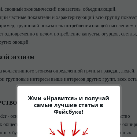
, сводный экономический показатель, объединяющий,
ий частные показатели и характеризующий всю группу показа
пример, групповой показатель потребления овощей населением 
ет одновременно в целом потребление капусты, огурцов, светлы,
ругих овощей.
ВОЙ ЭГОИЗМ
а коллективного эгоизма определенной группы граждан, людей,
ои групповые интересы выше интересов других групп, всех ост
Жми «Нравится» и получай
РСТВО
самые лучшие статьи в
Фейсбуке!
nder - основатель) - массовое неупорядоченное учредительство
 обществ, банков, страховых компаний, сопровождаемое обшир
нных бумаг, биржевыми спекуляциями, созданием временных,