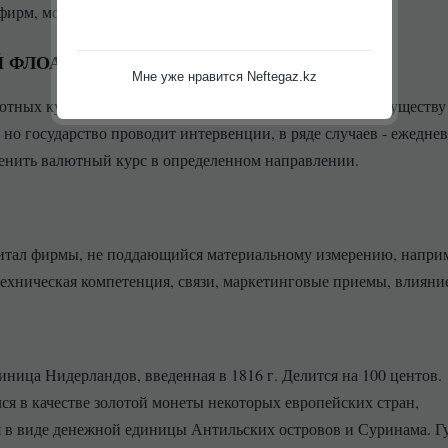
фирм, мошенничеством.
Й ФЛОАТИНГ
Мне уже нравится Neftegaz.kz
ютных курсов, при которой валютный курс является по существу
но государство проводит интервенции, в ряде случаев - ежедне
енить валютный курс в определенном направлении.
итал фирмы, не поддающийся материальному измерению, напри
техническая компетенция, связи, маркетинговые приемы, влияние
иница Нидерландов, введенная в 1816 г. Делится на 100 центов.
ся в качестве золотой монеты некоторых европейских стран,
 в виде денежной единицы Антильских островов и Суринама. Г