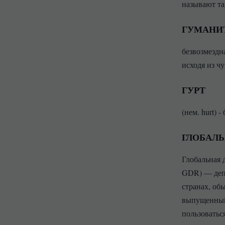
называют та
ГУМАНИ
безвозмездн
исходя из ч
ГУРТ
(нем. hurt) 
ГЛОБАЛЬ
Глобальная д
GDR) — депо
странах, об
выпущенный 
пользоватьс