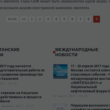
о эмитента. Одна GDR может быть эквивалентна одной акции, 
нескольким акциям иностранной компании-эмитента.
First
<<
1
2
3
4
5
6
7
8
9
ТАНСКИЕ
МЕЖДУНАРОДНЫЕ
ТИ
НОВОСТИ
 2017 году начнется
17 – 20 апреля 2017 года
одготовительная работа по
Москве состоятся клю
асширению производства
отраслевые события –1
а Кашагане
международная выста
«НЕФТЕГАЗ-2017» и
017, 13:19
Национальный
нефтегазовый форум-2
0 скважин на Кашагане
03 марта 2017, 18:32
адействованы в процессе
обычи
Перуашев высказался 
 февраля 2017, 13:17
штрафах за сопротивл