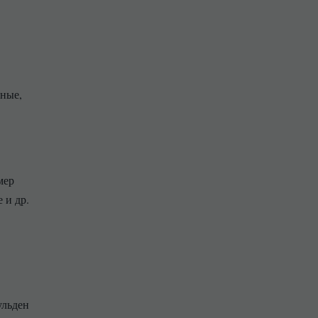
вные,
мер
 и др.
ульден