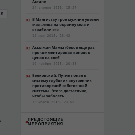
Астане
24 апреля 2015, 15:27
Л
В Мангистау трое мужчин увезли
мальчика на окраину села и
ограбили его
12 мая 2015, 13:42
Асылжан Мамытбеков еще раз
прокомментировал вопрос о
ценах на хлеб
10 ноября 2015, 20:35
Белковский: Путин попал в
систему глубоких внутренних
противоречий собственной
системы. Этого достаточно,
чтобы заболеть
12 марта 2015, 23:08
ПРЕДСТОЯЩИЕ
х
МЕРОПРИЯТИЯ