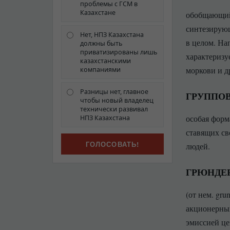
проблемы с ГСМ в
Казахстане
обобщающий
синтезирующ
Нет, НПЗ Казахстана
в целом. На
должны быть
приватизированы лишь
характеризу
казахстанскими
моркови и д
компаниями
Разницы нет, главное
ГРУППО
чтобы новый владелец
технически развивал
особая форм
НПЗ Казахстана
ставящих св
людей.
ГРЮНДЕ
(от нем. gru
акционерных
эмиссией це