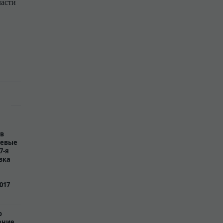
части
 в
чевые
7-я
вка
017
о
ение