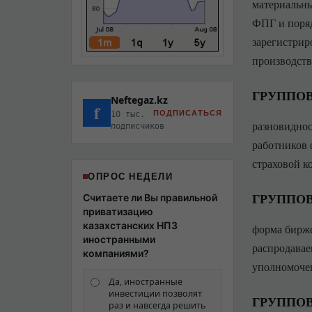
материальны
ФПГ и поряд
зарегистрир
производств
ГРУППОВ
Neftegaz.kz
f
ПОДПИСАТЬСЯ
10 тыс.
разновиднос
подписчиков
работников 
страховой к
ОПРОС НЕДЕЛИ
ГРУППО
Считаете ли Вы правильной
приватизацию
казахстанских НПЗ
форма бирже
иностранными
распродавае
компаниями?
уполномочен
Да, иностранные
инвестиции позволят
ГРУППО
раз и навсегда решить