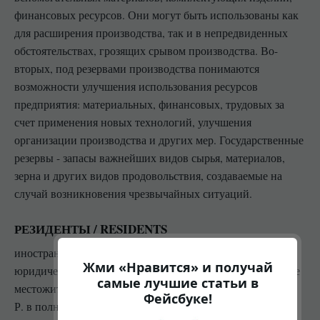
финансовых ресурсов. Они могут быть использованы как
для расширения производства, так и в непредвиденных
обстоятельствах, грозящих срывом производства. Во-
вторых, под резервами производства понимаются
возможности улучшения использования ресурсов
предприятия: материальных, финансовых, трудовых за
счет применения новых технологий, улучшения
организации производства и других мер. Государственные
резервы - запасы важнейших видов сырья, материалов,
зерна и других видов продовольствия, создаваемые на
случай возникновения чрезвычайных ситуаций.
РЕЗИДЕНТЫ / RESIDENTS
иностранные граждане, лица без гражданства,
Жми «Нравится» и получай
юридические или физические лица, имеющие постоянное
самые лучшие статьи в
местожительство (местопребывание) в данной стране. На
Фейсбуке!
Р. в полной мере распространяются режимы