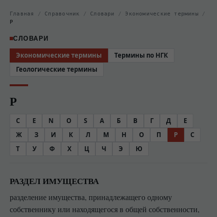
Главная
/
Справочник
/
Словари
/
Экономические термины
/
Р
СЛОВАРИ
Экономические термины
Термины по НГК
Геологические термины
Р
C
E
N
O
S
А
Б
В
Г
Д
Е
Ж
З
И
К
Л
М
Н
О
П
Р
С
Т
У
Ф
Х
Ц
Ч
Э
Ю
РАЗДЕЛ ИМУЩЕСТВА
разделение имущества, принадлежащего одному
собственнику или находящегося в общей собственности,