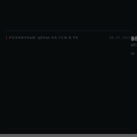
РОЗНИЧНЫЕ ЦЕНЫ НА ГСМ В РК
8
1
9
08.07.2015
АИ
АИ
ДТЛ
-
-
80
92