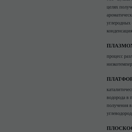
целях получ
ароматическ
углеродных 
конденсация
ПЛАЗМО
процесс раз
низкотемпер
ПЛАТФО
каталитичес
водорода в 
получения в
углеводород
ПЛОСКО