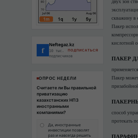
двух зон ст
эксплуатаци
скважину в 
Пакер испол
компрессорн
кислотной о
Neftegaz.kz
f
ПОДПИСАТЬСЯ
10 тыс.
подписчиков
ПАКЕР Д
применяется
Пакер может
ОПРОС НЕДЕЛИ
призабойной
Считаете ли Вы правильной
приватизацию
казахстанских НПЗ
ПАКЕРН
иностранными
способ упра
компаниями?
протекать п
Да, иностранные
инвестиции позволят
ПАРАФИ
раз и навсегда решить