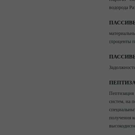
водорода Ра
ПАССИВ
материальны
(проценты п
ПАССИВ
Задолжности
ПЕПТИЗ
Пептизация 
систем, на 
специальных
получения к
высокодиспе