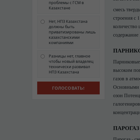
проблемы с ГСМ в
Казахстане
смесь тверд
строения с 
Нет, НПЗ Казахстана
количество 
должны быть
приватизированы лишь
содержание 
казахстанскими
компаниями
ПАРНИК
Разницы нет, главное
Парниковые 
чтобы новый владелец
технически развивал
высоким пог
НПЗ Казахстана
газов в атм
Основными п
озон Потенц
галогениров
концентраци
ПАРОГАЗ
Парогаз - с