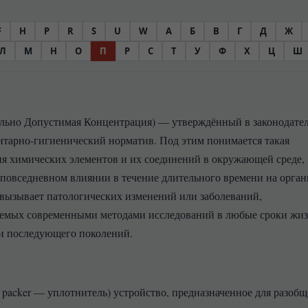
F
H
P
R
S
U
W
А
Б
В
Г
Д
Ж
Л
М
Н
О
П
Р
С
Т
У
Ф
Х
Ц
Ш
льно Допустимая Концентрация) — утверждённый в законодате
итарно-гигиенический норматив. Под этим понимается такая
я химических элементов и их соединений в окружающей среде,
 повседневном влиянии в течение длительного времени на орга
 вызывает патологических изменений или заболеваний,
аемых современными методами исследований в любые сроки жи
и последующего поколений.
. packer — уплотнитель) устройство, предназначенное для разоб