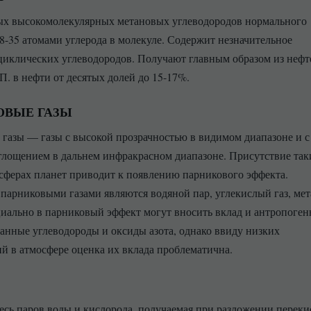
ых высокомолекулярных метановых углеводородов нормального
18-35 атомами углерода в молекуле. Содержит незначительное
циклических углеводородов. Получают главным образом из нефт
П. в нефти от десятых долей до 15-17%.
ОВЫЕ ГАЗЫ
газы — газы с высокой прозрачностью в видимом диапазоне и с
лощением в дальнем инфракрасном диапазоне. Присутствие так
осферах планет приводит к появлению парникового эффекта.
арниковыми газами являются водяной пар, углекислый газ, мет
иально в парниковый эффект могут вносить вклад и антропоге
анные углеводороды и оксиды азота, однако ввиду низких
й в атмосфере оценка их вклада проблематична.
месь паров воды и кислорода, получаемая при разложении переки