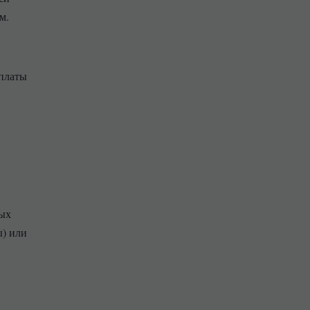
м.
ыплаты
ных
ы) или