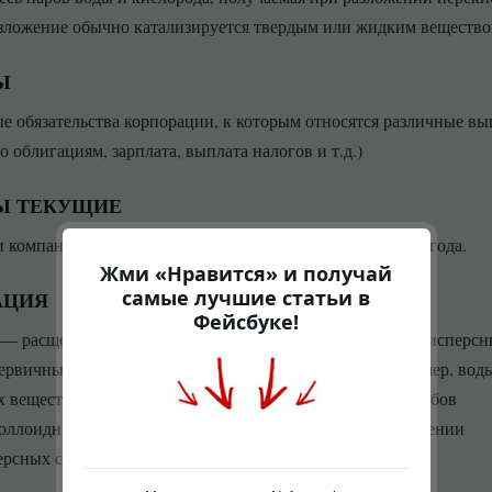
зложение обычно катализируется твердым или жидким вещество
Ы
е обязательства корпорации, к которым относятся различные в
о облигациям, зарплата, выплата налогов и т.д.)
Ы ТЕКУЩИЕ
 компании, которые должны быть выплачены в течение года.
Жми «Нравится» и получай
самые лучшие статьи в
АЦИЯ
Фейсбуке!
— расщепление агрегатов, возникших при коагуляции дисперс
первичные частицы под действием жидкой среды (например, вод
 веществ — пептизаторов. Пептизация — один из способов
оллоидных растворов, применяется в технике при получении
рсных суспензий глин и других веществ.