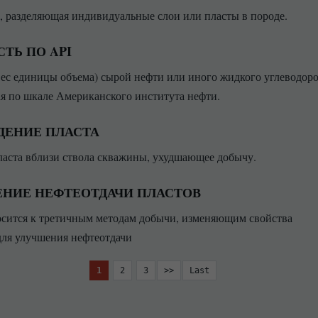
, разделяющая индивидуальные слои или пласты в породе.
ТЬ ПО API
вес единицы объема) сырой нефти или иного жидкого углеводоро
я по шкале Американского института нефти.
ДЕНИЕ ПЛАСТА
ласта вблизи ствола скважины, ухудшающее добычу.
НИЕ НЕФТЕОТДАЧИ ПЛАСТОВ
сится к третичным методам добычи, изменяющим свойства
для улучшения нефтеотдачи
1
2
3
>>
Last