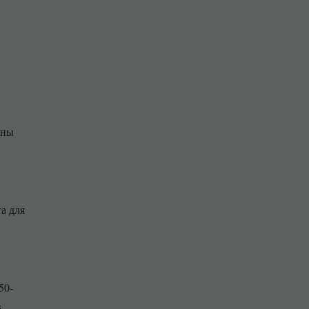
нны
а для
50-
в