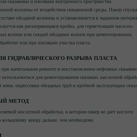
вола скважины и изоляции внутреннего пространства
онной колонны от воздействия скважинной среды. Пакер спуска
составе обсадной колонны и устанавливается в заданном интерва
ьзуется как расширяющаяся пробка, для герметизации насосно-
ых колонн или секций обсадных колонн при цементировании,
бработке или при изоляции участка пласта.
ЛЯ ГИДРАВЛИЧЕСКОГО РАЗРЫВА ПЛАСТА
 при капитальном ремонте и восстановлении нефтяных скважин
 использоваться для цементирования скважин, кислотной обраб
 зоны, опрессовки обсадных труб и пробной эксплуатации скв
ЫЙ МЕТОД
вляемой кислотной обработки, в котором пакер не дает кислоте
о кольцевому зазору дальше, чем необходимо.
Н