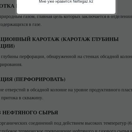
Мне уже нравится Neftegaz.kz
ОТКА ГАЗА
природным газом, главная цель которых заключается в отделении
содержащихся в газе.
АЦИОННЫЙ КАРОТАЖ (КАРОТАЖ ГЛУБИНЫ
АЦИИ)
 глубины перфорации, обнаруженной на стенках обсадной коло
рирования.
ЦИЯ (ПЕРФОРИРОВАТЬ)
е отверстий в обсадной колонне на уровне продуктивного пласт
 притока в скважину.
З НЕФТЯНОГО СЫРЬЯ
органических соединений под действием высоких температур (6
 глубокое термическое превращение нефтяного и газового сырья 