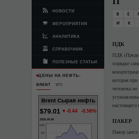
П
НОВОСТИ
B
E
И
К
МЕРОПРИЯТИЯ
АНАЛИТИКА
ПДК
СПРАВОЧНИК
ПДК (Преде
ПОЛЕЗНЫЕ СТАТЬИ
порядке сан
концентраци
ЦЕНЫ НА НЕФТЬ:
которая при
BRENT
WTI
человека не
устанавлив
Brent Сырая нефть
настоящего 
$79.01
▼-0.44
-0.56%
ПАКЕР
2026.08.06
Пакер (англ