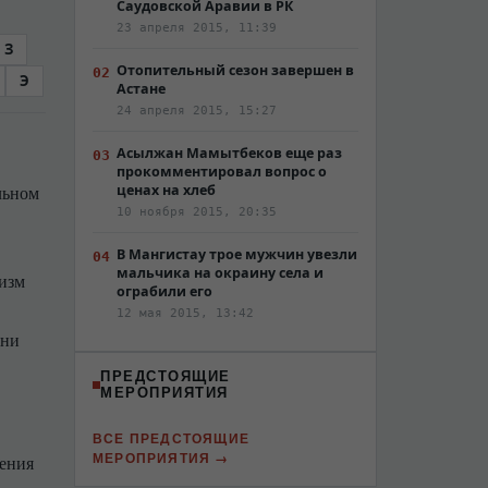
Саудовской Аравии в РК
23 апреля 2015, 11:39
З
Отопительный сезон завершен в
Э
Астане
24 апреля 2015, 15:27
Асылжан Мамытбеков еще раз
прокомментировал вопрос о
льном
ценах на хлеб
10 ноября 2015, 20:35
В Мангистау трое мужчин увезли
мальчика на окраину села и
низм
ограбили его
12 мая 2015, 13:42
зни
ПРЕДСТОЯЩИЕ
МЕРОПРИЯТИЯ
ВСЕ ПРЕДСТОЯЩИЕ
МЕРОПРИЯТИЯ
щения