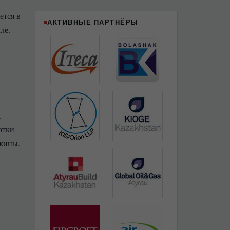
ется в
АКТИВНЫЕ ПАРТНЁРЫ
ле.
.
отки
ажины.