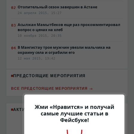
Отопительный сезон завершен в Астане
24 апреля 2015, 15:27
Асылжан Мамытбеков еще раз прокомментировал
вопрос о ценах на хлеб
10 ноября 2015, 20:35
В Мангистау трое мужчин увезли мальчика на
окраину села и ограбили его
12 мая 2015, 13:42
ПРЕДСТОЯЩИЕ МЕРОПРИЯТИЯ
ВСЕ ПРЕДСТОЯЩИЕ МЕРОПРИЯТИЯ
Жми «Нравится» и получай
АКТИВНЫЕ ПАРТНЁРЫ
самые лучшие статьи в
Фейсбуке!