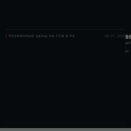
РОЗНИЧНЫЕ ЦЕНЫ НА ГСМ В РК
8
1
9
08.07.2015
АИ
АИ
ДТЛ
-
-
80
92