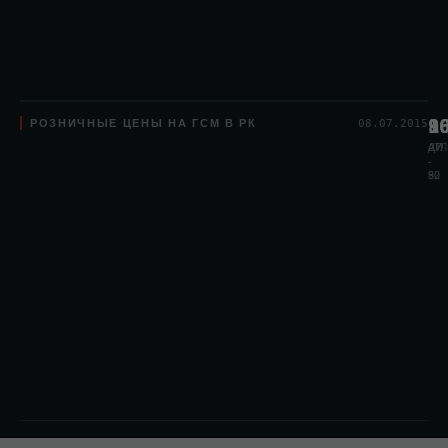
РОЗНИЧНЫЕ ЦЕНЫ НА ГСМ В РК
8
1
9
08.07.2015
АИ
АИ
ДТЛ
-
-
80
92