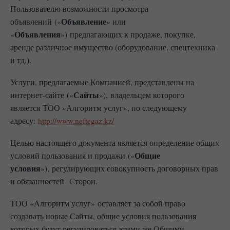
Пользователю возможности просмотра
Объявление
объявлений («
» или
Объявления
«
») предлагающих к продаже, покупке,
аренде различное имущество (оборудование, спецтехника
и тд.).
Услуги, предлагаемые Компанией, представлены на
Сайты
интернет-сайте («
»), владельцем которого
является ТОО «Алгоритм услуг», по следующему
адресу:
http://www.neftegaz.kz/
Целью настоящего документа является определение общих
Общие
условий пользования и продажи («
условия
»), регулирующих совокупность договорных прав
и обязанностей Сторон.
ТОО «Алгоритм услуг» оставляет за собой право
создавать новые Сайты, общие условия пользования
которых будут регулироваться этими же Общими